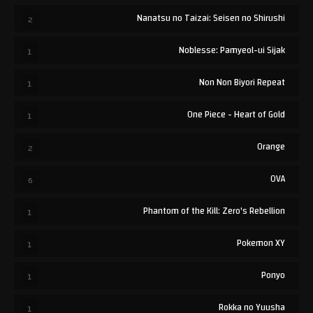
Nanatsu no Taizai: Seisen no Shirushi
2
Noblesse: Pamyeol-ui Sijak
1
Non Non Biyori Repeat
1
One Piece - Heart of Gold
1
Orange
2
OVA
6
Phantom of the Kill: Zero's Rebellion
1
Pokemon XY
1
Ponyo
1
Rokka no Yuusha
1