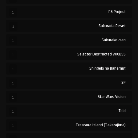
RS Project
1
Sakurada Reset
2
Sakurako-san
1
Selector Destructed WIXOSS
1
Shingeki no Bahamut
1
SP
1
Star Wars Vision
1
Told
1
Treasure Island (Takarajima)
1