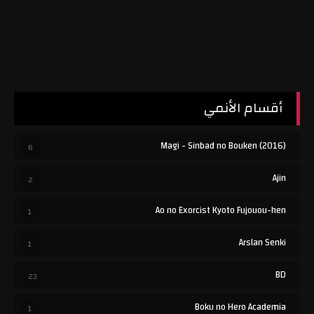
أقسام الأنمي
(Magi - Sinbad no Bouken (2016
6
Ajin
2
Ao no Exorcist Kyoto Fujouou-hen
1
Arslan Senki
1
BD
23
Boku no Hero Academia
1