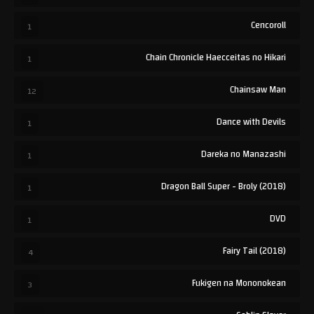
Cencoroll
1
Chain Chronicle Haecceitas no Hikari
1
Chainsaw Man
12
Dance with Devils
1
Dareka no Manazashi
1
Dragon Ball Super - Broly (2018)
1
DVD
1
Fairy Tail (2018)
4
Fukigen na Mononokean
3