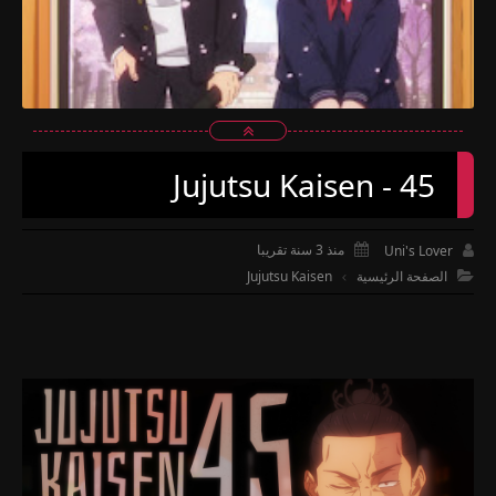
Jujutsu Kaisen - 45
منذ 3 سنة تقريبا
Uni's Lover


الصفحة الرئيسية
Jujutsu Kaisen
