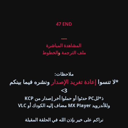
44
45
46
47 END
----
المشاهدة المباشرة
ملف الترجمة
و
الخطوط
ملاحظات:
*لا تنسوا
إعادة تغريد الإصدار
ونشره فيما بينكم
3>
ذ*للPC حدثوا أو حملوا أخر إصدار من KCP
وللأندرويد MX Player مضاف إليه الكودك أو VLC
نراكم على خير بإذن الله في الحلقة المقبلة