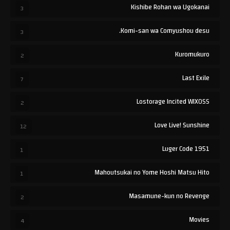
Kishibe Rohan wa Ugokanai
3
Komi-san wa Comyushou desu.
3
Kuromukuro
2
Last Exile
7
Lostorage Incited WIXOSS
2
Love Live! Sunshine
12
Luger Code 1951
1
Mahoutsukai no Yome Hoshi Matsu Hito
1
Masamune-kun no Revenge
2
Movies
4