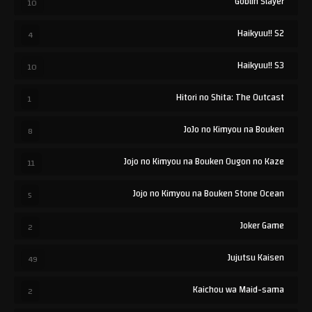
Goblin Slayer
10
Haikyuu!! S2
4
Haikyuu!! S3
10
Hitori no Shita: The Outcast
1
JoJo no Kimyou na Bouken
8
Jojo no Kimyou na Bouken Ougon no Kaze
11
Jojo no Kimyou na Bouken Stone Ocean
5
Joker Game
2
Jujutsu Kaisen
49
Kaichou wa Maid-sama
2