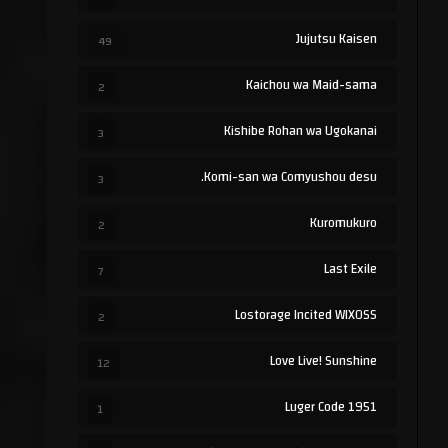
Jujutsu Kaisen
49
Kaichou wa Maid-sama
2
Kishibe Rohan wa Ugokanai
3
Komi-san wa Comyushou desu.
3
Kuromukuro
2
Last Exile
7
Lostorage Incited WIXOSS
2
Love Live! Sunshine
12
Luger Code 1951
1