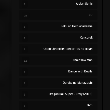
Arslan Senki
1
BD
23
Boku no Hero Academia
1
Cencoroll
1
Chain Chronicle Haecceitas no Hikari
1
Chainsaw Man
12
Dance with Devils
1
Dareka no Manazashi
1
Dragon Ball Super - Broly (2018)
1
DVD
1