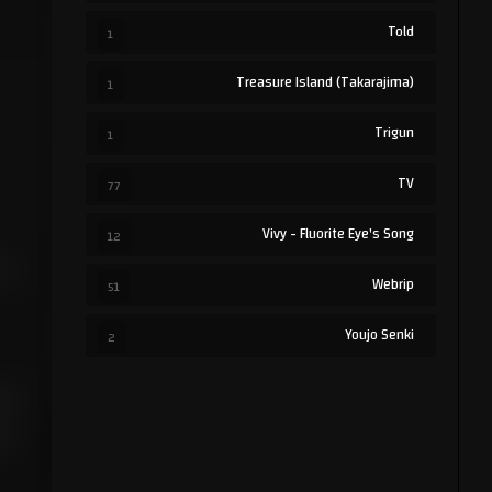
Told
1
Treasure Island (Takarajima)
1
Trigun
1
TV
77
Vivy - Fluorite Eye's Song
12
Webrip
51
Youjo Senki
2