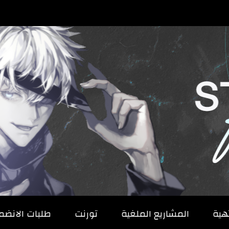
هية
المشاريع الملغية
تورنت
طلبات الانضم