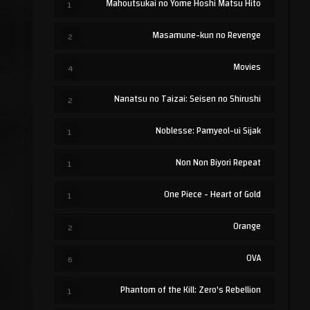
Mahoutsukai no Yome Hoshi Matsu Hito
1
Masamune-kun no Revenge
2
Movies
4
Nanatsu no Taizai: Seisen no Shirushi
2
Noblesse: Pamyeol-ui Sijak
1
Non Non Biyori Repeat
1
One Piece - Heart of Gold
1
Orange
2
OVA
6
Phantom of the Kill: Zero's Rebellion
1