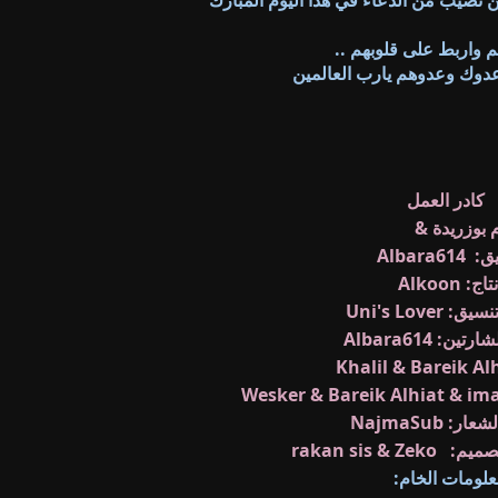
 نصيب من الدعاء في هذا اليوم المبارك
م واربط على قلوبهم ..
دوك وعدوهم يارب العالمين
كادر العمل
 بوزريدة &
Uni's Lover
يق:
Albara614
تاج: Alkoon
Uni's Lover
ين: Albara614
ima
: NajmaSub
تصميم:
& Zeko
rakan sis
لومات الخام: