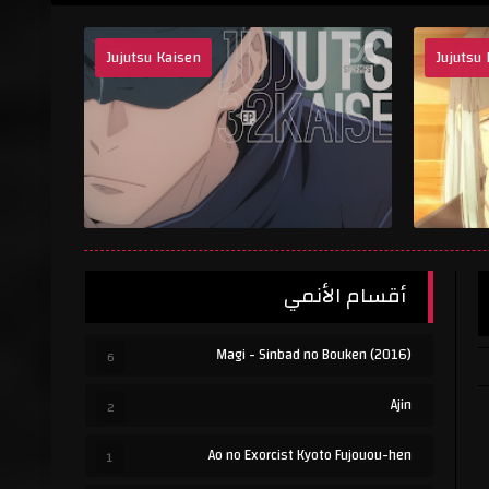
Jujutsu Kaisen
Jujutsu

أقسام الأنمي
(Magi - Sinbad no Bouken (2016
6
Ajin
2
Ao no Exorcist Kyoto Fujouou-hen
1