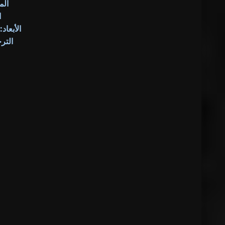
الم
ا
الأبعاد: 1920x1080 بك
الت