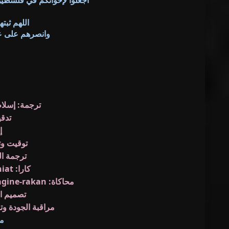
اجعلوا لإخوانكم في فلسطين
اللهم ثبته
وانصرهم على ع
ترجمة: إسلام
تدق
إن
توقيت وتنسيق: 
ترجمة الشارت
كارا: Khalil & Bareik Alhiat
محاكاة: Wesker & Bareik Alhiat &
gine-rakan
تصميم الشعار
مراقبة الجودة و
مع