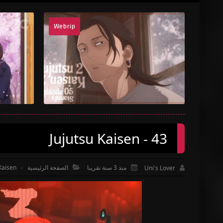
Webrip
Jujut

Jujutsu Kaisen - 43
منذ 3 سنة تقريبا
الصفحة الرئيسية
Kaisen
Uni's Lover


