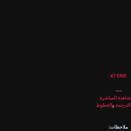
37
38
39
40
41
42
43
44
45
46
47 END
----
شاهدة المباشرة
لترجمة
و
الخطوط
ملاحظات: