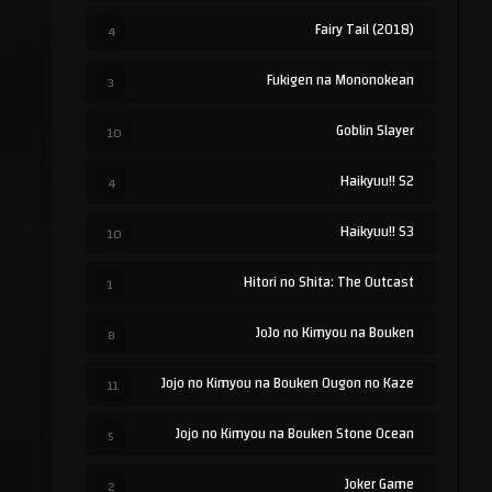
Fairy Tail (2018)
4
Fukigen na Mononokean
3
Goblin Slayer
10
Haikyuu!! S2
4
Haikyuu!! S3
10
Hitori no Shita: The Outcast
1
JoJo no Kimyou na Bouken
8
Jojo no Kimyou na Bouken Ougon no Kaze
11
Jojo no Kimyou na Bouken Stone Ocean
5
Joker Game
2