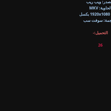
صدر: ويب ريب
لحاوية: MKV
سل
رجمة: سوفت سب
التحميل:-
25
26
27
28
29
30
31
32
33
34
35
36