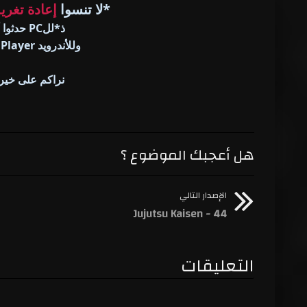
*لا تنسوا
إعادة تغري
ذ*للPC حدثوا أو حملوا أخر إصدار من KCP
وللأندرويد MX Player مضاف إليه الكودك أو VLC
نراكم على خير 
هل أعجبك الموضوع ؟
الإصدار التالي
Jujutsu Kaisen - 44
التعليقات