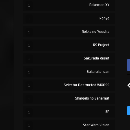
Pokemon XY
1
Ponyo
1
Rokka no Yuusha
1
RS Project
1
Sakurada Reset
2
Sakurako-san
1
Selector Destructed WIXOSS
1
Shingeki no Bahamut
1
SP
1
Star Wars Vision
1